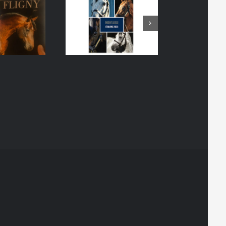
GUIDE DES
EQUIPEER
ÉTALONS
WEB
ROTTEURS
PHOTO
RINT
WEB