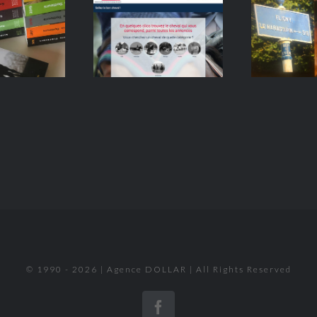
HARAS
HARAS DE
D’AVIREAU
BOUTTEMONT
PHOTO
PHOTO
T
PRINT
PRINT
WEB
P
© 1990 - 2026 | Agence DOLLAR | All Rights Reserved